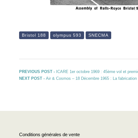
Bristol 188
olympus 593
SNECMA
Navigation de l’article
Previous post:
PREVIOUS POST -
ICARE 1er octobre 1969 : 45ème vol et premi
Next post:
NEXT POST -
Air & Cosmos – 18 Décembre 1965 : La fabrication
Conditions générales de vente