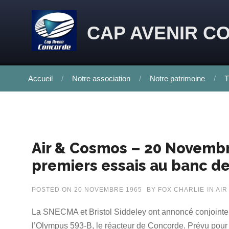
Skip to content
CAP AVENIR C
Accueil
Notre association
Notre patrimoine
T
Air & Cosmos – 20 Novemb
premiers essais au banc d
POSTED ON
20 NOVEMBRE 1965
BY
FOX CHARLIE
IN
AIR
La SNECMA et Bristol Siddeley ont annoncé conjointe
l’Olympus 593-B, le réacteur de Concorde. Prévu pour 