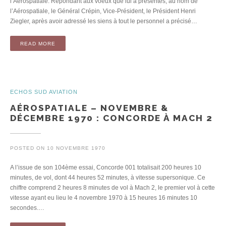
l’Aérospatiale. Répondant aux voeux que lui a présentés, au nom de
l’Aérospatiale, le Général Crépin, Vice-Président, le Président Henri
Ziegler, après avoir adressé les siens à tout le personnel a précisé…
READ MORE
ECHOS SUD AVIATION
AÉROSPATIALE – NOVEMBRE &
DÉCEMBRE 1970 : CONCORDE À MACH 2
POSTED ON
10 NOVEMBRE 1970
A l’issue de son 104ème essai, Concorde 001 totalisait 200 heures 10
minutes, de vol, dont 44 heures 52 minutes, à vitesse supersonique. Ce
chiffre comprend 2 heures 8 minutes de vol à Mach 2, le premier vol à cette
vitesse ayant eu lieu le 4 novembre 1970 à 15 heures 16 minutes 10
secondes.…