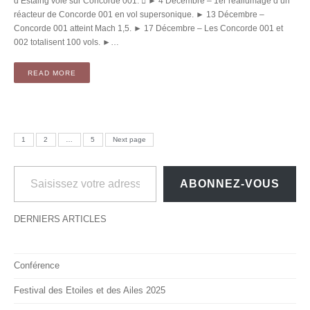
d’Estaing vole sur Concorde 001.  ► 4 Décembre – 1er réallumage d’un
réacteur de Concorde 001 en vol supersonique. ► 13 Décembre –
Concorde 001 atteint Mach 1,5. ► 17 Décembre – Les Concorde 001 et
002 totalisent 100 vols. ►…
READ MORE
Pagination des publications
PAGE
PAGE
PAGE
1
2
…
5
Next page
Saisissez votre adresse e-mail…
ABONNEZ-VOUS
DERNIERS ARTICLES
Conférence
Festival des Etoiles et des Ailes 2025