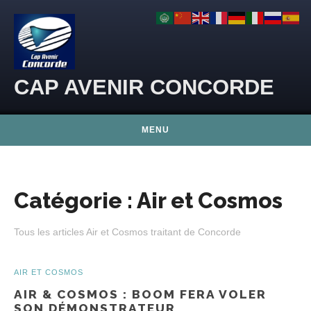
Skip to content
CAP AVENIR CONCORDE
MENU
Catégorie :
Air et Cosmos
Tous les articles Air et Cosmos traitant de Concorde
AIR ET COSMOS
AIR & COSMOS : BOOM FERA VOLER
SON DÉMONSTRATEUR