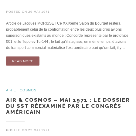
POSTED ON
29 MAI 1971
Article de Jacques MORISSET Ce XXIXème Salon du Bourget restera
probablement celui de la confrontation entre les deux plus gros avions
supersoniques existants au monde : Concorde représenté par le prototype
001, et le Tupolev Tu-144 ; le fait qu’il s’agisse, en même temps, d’avions
de transport commercial matérialise l’extraordinaire pari qu’ont fait, il y…
READ MORE
AIR ET COSMOS
AIR & COSMOS – MAI 1971 : LE DOSSIER
DU SST RÉEXAMINÉ PAR LE CONGRÈS
AMÉRICAIN
POSTED ON
22 MAI 1971