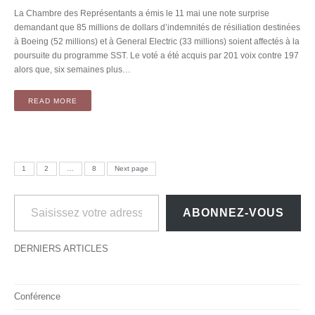
La Chambre des Représentants a émis le 11 mai une note surprise
demandant que 85 millions de dollars d’indemnités de résiliation destinées
à Boeing (52 millions) et à General Electric (33 millions) soient affectés à la
poursuite du programme SST. Le voté a été acquis par 201 voix contre 197
alors que, six semaines plus…
READ MORE
Pagination des publications
PAGE
PAGE
PAGE
1
2
…
8
Next page
Saisissez votre adresse e-mail…
ABONNEZ-VOUS
DERNIERS ARTICLES
Conférence