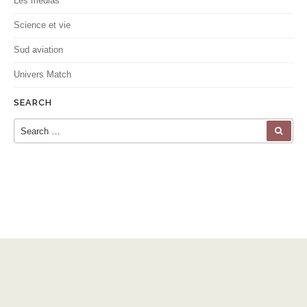
Les médias
Science et vie
Sud aviation
Univers Match
SEARCH
Search for:
SEA