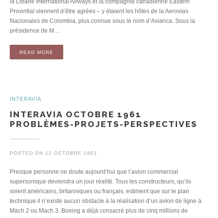
la Libane International Airways et la compagnie canadienne Eastern
Provintial viennent d’être agrées – y étaient les hôtes de la Aerovias
Nacionales de Colombia, plus connue sous le nom d’Avianca. Sous la
présidence de M.…
READ MORE
INTERAVIA
INTERAVIA OCTOBRE 1961
PROBLÈMES-PROJETS-PERSPECTIVES
POSTED ON
12 OCTOBRE 1961
Presque personne ne doute aujourd’hui que l’avion commercial
supersonique deviendra un jour réalité. Tous les constructeurs, qu’ils
soient américains, britanniques ou français, estiment que sur le plan
technique il n’existe aucun obstacle à la réalisation d’un avion de ligne à
Mach 2 ou Mach 3. Boeing a déjà consacré plus de cinq millions de