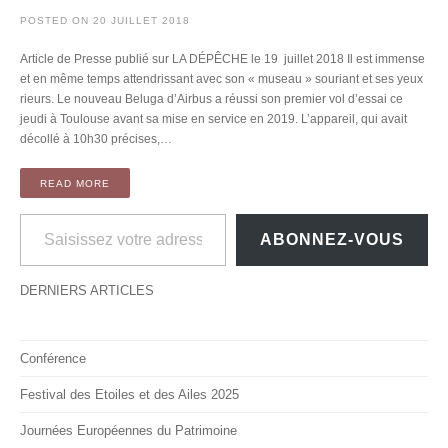
POSTED ON
20 JUILLET 2018
Article de Presse publié sur LA DÉPÊCHE le 19 juillet 2018 Il est immense
et en même temps attendrissant avec son « museau » souriant et ses yeux
rieurs. Le nouveau Beluga d’Airbus a réussi son premier vol d’essai ce
jeudi à Toulouse avant sa mise en service en 2019. L’appareil, qui avait
décollé à 10h30 précises,…
READ MORE
Saisissez votre adresse e-mail…
ABONNEZ-VOUS
DERNIERS ARTICLES
Conférence
Festival des Etoiles et des Ailes 2025
Journées Européennes du Patrimoine