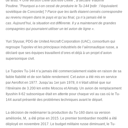
de tests. «
Une version civile doit être créée”,
a déclaré Vladimir
Poutine. ”
Pourquoi a-t-on cessé de produire le Tu-144
[ndlr : l’équivalent
soviétique de Concorde]
? Parce que les tarifs étaient censés correspondre
au revenu moyen dans le pays et qu’au final, ça n’a jamais été le
cas.
Aujourd’hui, la situation est différente. Il y a maintenant de grandes
compagnies qui pourraient utiliser un tel avion de ligne ».
Yuri Slyusar, PDG de United Aircraft Corporation (UAC), consortium qui
regroupe Tupolev et les principaux industriels de l’aéronautique russe, a
déclaré que ses équipes travaillent d’ores et déjà à un projet d’avion
supersonique civil.
Le Tupolev Tu-144 n’a jamais été commercialement viable en raison de sa
faible fiabilité et de son faible rendement. Cet avion a été mis en service
par Aeroflot en 1977. Jusqu’au 1er juin 1978, il n’était utilisé que sur
l’itinéraire de 3.200 km entre Moscou et Almaty. Un avion de remplacement
Ilyushin Il-62 subsonique était en attente pour chaque vol au cas où le Tu-
144 aurait présenté des problèmes techniques avant le départ.
La décision de redémarrer la production du Tu-160 dans sa version
améliorée, M, a été prise en 2015. Le premier bombardier modifié a été
déployé en novembre 2017. Le budget militaire russe diminuant, le Tu-