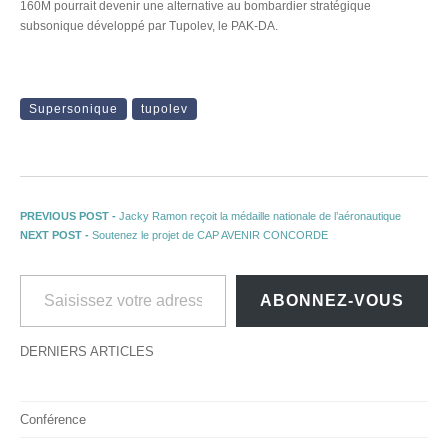
160M pourrait devenir une alternative au bombardier stratégique
subsonique développé par Tupolev, le PAK-DA.
Supersonique
tupolev
Navigation de l’article
Previous post:
PREVIOUS POST -
Jacky Ramon reçoit la médaille nationale de l’aéronautique
Next post:
NEXT POST -
Soutenez le projet de CAP AVENIR CONCORDE
Saisissez votre adresse e-mail…
ABONNEZ-VOUS
DERNIERS ARTICLES
Conférence