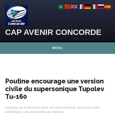
Skip to content
CAP AVENIR CONCORDE
MENU
Poutine encourage une version
civile du supersonique Tupolev
Tu-160
POSTED ON
8 FÉVRIER 2018
BY
FOX CHARLIE
IN
ACTUALITÉS
,
AÉROBUZZ
,
LES DOSSIERS DE PRESSE