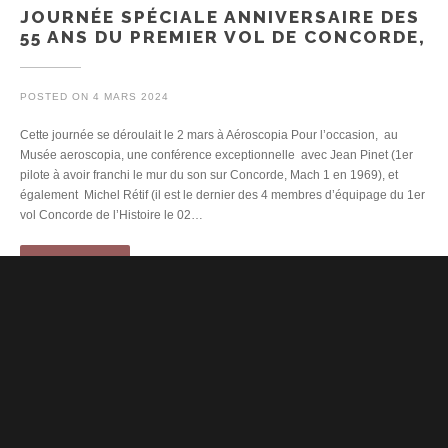
JOURNÉE SPÉCIALE ANNIVERSAIRE DES
55 ANS DU PREMIER VOL DE CONCORDE,
POSTED ON
4 MARS 2024
Cette journée se déroulait le 2 mars à Aéroscopia Pour l’occasion, au
Musée aeroscopia, une conférence exceptionnelle avec Jean Pinet (1er
pilote à avoir franchi le mur du son sur Concorde, Mach 1 en 1969), et
également Michel Rétif (il est le dernier des 4 membres d’équipage du 1er
vol Concorde de l’Histoire le 02…
READ MORE