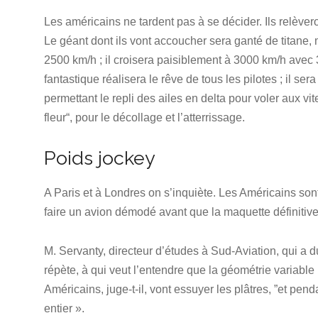
Les américains ne tardent pas à se décider. Ils relèver
Le géant dont ils vont accoucher sera ganté de titane,
2500 km/h ; il croisera paisiblement à 3000 km/h ave
fantastique réalisera le rêve de tous les pilotes ; il s
permettant le repli des ailes en delta pour voler aux v
fleur“, pour le décollage et l’atterrissage.
Poids jockey
A Paris et à Londres on s’inquiète. Les Américains sont
faire un avion démodé avant que la maquette définitiv
M. Servanty, directeur d’études à Sud-Aviation, qui a 
répète, à qui veut l’entendre que la géométrie variabl
Américains, juge-t-il, vont essuyer les plâtres, ”et p
entier ».