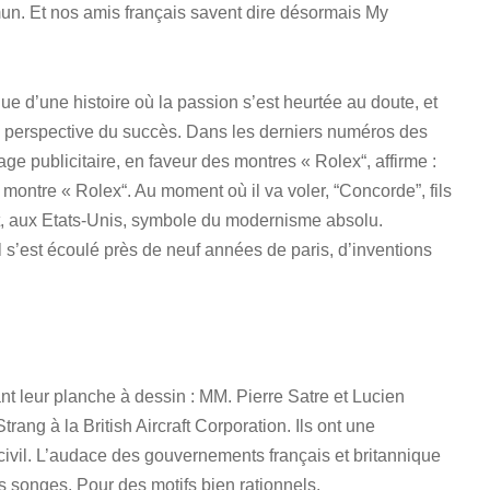
un. Et nos amis français savent dire désormais My
 d’une histoire où la passion s’est heurtée au doute, et
la perspective du succès. Dans les derniers numéros des
 publicitaire, en faveur des montres « Rolex“, affirme :
ontre « Rolex“. Au moment où il va voler, “Concorde”, fils
nt, aux Etats-Unis, symbole du modernisme absolu.
 il s’est écoulé près de neuf années de paris, d’inventions
nt leur planche à dessin : MM. Pierre Satre et Lucien
rang à la British Aircraft Corporation. Ils ont une
civil. L’audace des gouvernements français et britannique
rs songes. Pour des motifs bien rationnels.