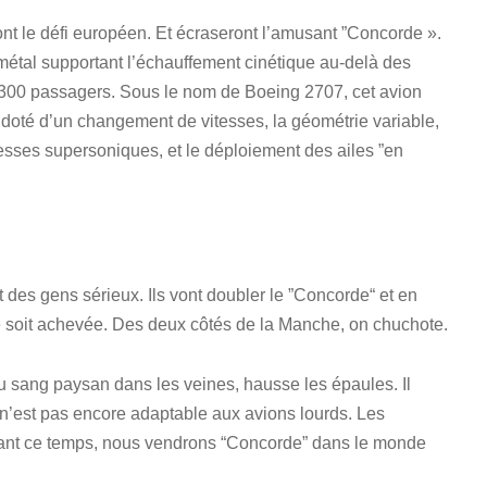
ont le défi européen. Et écraseront l’amusant ”Concorde ».
 métal supportant l’échauffement cinétique au-delà des
c 300 passagers. Sous le nom de Boeing 2707, cet avion
era doté d’un changement de vitesses, la géométrie variable,
itesses supersoniques, et le déploiement des ailes ”en
 des gens sérieux. Ils vont doubler le ”Concorde“ et en
e soit achevée. Des deux côtés de la Manche, on chuchote.
du sang paysan dans les veines, hausse les épaules. Il
e n’est pas encore adaptable aux avions lourds. Les
endant ce temps, nous vendrons “Concorde” dans le monde