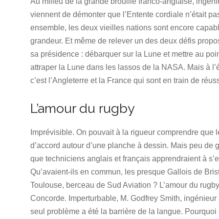
Au milieu de la grande brouille franco-anglaise, ingéni
viennent de démonter que l’Entente cordiale n’était p
ensemble, les deux vieilles nations sont encore capab
grandeur. Et même de relever un des deux défis propo
sa présidence : débarquer sur la Lune et mettre au po
attraper la Lune dans les lassos de la NASA. Mais à
c’est l’Angleterre et la France qui sont en train de réu
L’amour du rugby
Imprévisible. On pouvait à la rigueur comprendre que l
d’accord autour d’une planche à dessin. Mais peu de g
que techniciens anglais et français apprendraient à s’e
Qu’avaient-ils en commun, les presque Gallois de Bristol
Toulouse, berceau de Sud Aviation ? L’amour du rugby,
Concorde. Imperturbable, M. Godfrey Smith, ingénieur 
seul problème a été la barrière de la langue. Pourqu