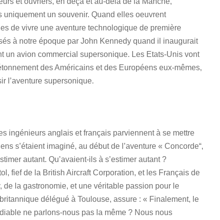
eurs et ouvriers, en deçà et au-delà de la Manche,
as uniquement un souvenir. Quand elles oeuvrent
les de vivre une aventure technologique de première
sés à notre époque par John Kennedy quand il inaugurait
int un avion commercial supersonique. Les Etats-Unis vont
 l’étonnement des Américains et des Européens eux-mêmes,
ssir l’aventure supersonique.
es ingénieurs anglais et français parviennent à se mettre
ens s’étaient imaginé, au début de l’aventure « Concorde“,
stimer autant. Qu’avaient-ils à s’estimer autant ?
, fief de la British Aircraft Corporation, et les Français de
 de la gastronomie, et une véritable passion pour le
britannique délégué à Toulouse, assure : « Finalement, le
oi diable ne parlons-nous pas la même ? Nous nous