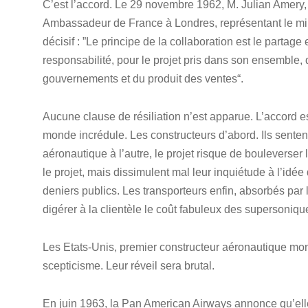
C’est l’accord. Le 29 novembre 1962, M. Julian Amery, a
Ambassadeur de France à Londres, représentant le min
décisif : ”Le principe de la collaboration est le partag
responsabilité, pour le projet pris dans son ensemble,
gouvernements et du produit des ventes“.
Aucune clause de résiliation n’est apparue. L’accord est 
monde incrédule. Les constructeurs d’abord. Ils sente
aéronautique à l’autre, le projet risque de bouleverser
le projet, mais dissimulent mal leur inquiétude à l’idé
deniers publics. Les transporteurs enfin, absorbés par
digérer à la clientèle le coût fabuleux des supersoniqu
Les Etats-Unis, premier constructeur aéronautique mond
scepticisme. Leur réveil sera brutal.
En juin 1963, la Pan American Airways annonce qu’elle 