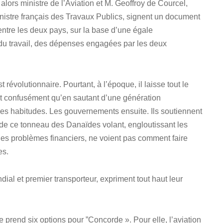
lors ministre de l’Aviation et M. Geoffroy de Courcel,
istre français des Travaux Publics, signent un document
e entre les deux pays, sur la base d’une égale
 du travail, des dépenses engagées par les deux
révolutionnaire. Pourtant, à l’époque, il laisse tout le
nt confusément qu’en sautant d’une génération
 les habitudes. Les gouvernements ensuite. Ils soutiennent
e de ce tonneau des Danaïdes volant, engloutissant les
 les problèmes financiers, ne voient pas comment faire
es.
ial et premier transporteur, expriment tout haut leur
prend six options pour ”Concorde ». Pour elle, l’aviation