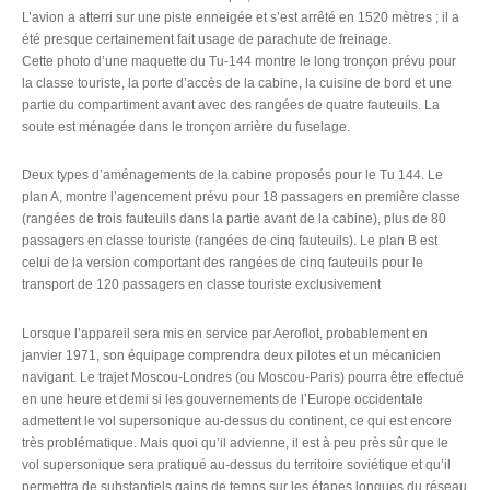
L’avion a atterri sur une piste enneigée et s’est arrêté en 1520 mètres ; il a
été presque certainement fait usage de parachute de freinage.
Cette photo d’une maquette du Tu-144 montre le long tronçon prévu pour
la classe touriste, la porte d’accès de la cabine, la cuisine de bord et une
partie du compartiment avant avec des rangées de quatre fauteuils. La
soute est ménagée dans le tronçon arrière du fuselage.
Deux types d’aménagements de la cabine proposés pour le Tu 144. Le
plan A, montre l’agencement prévu pour 18 passagers en première classe
(rangées de trois fauteuils dans la partie avant de la cabine), plus de 80
passagers en classe touriste (rangées de cinq fauteuils). Le plan B est
celui de la version comportant des rangées de cinq fauteuils pour le
transport de 120 passagers en classe touriste exclusivement
Lorsque l’appareil sera mis en service par Aeroflot, probablement en
janvier 1971, son équipage comprendra deux pilotes et un mécanicien
navigant. Le trajet Moscou-Londres (ou Moscou-Paris) pourra être effectué
en une heure et demi si les gouvernements de l’Europe occidentale
admettent le vol supersonique au-dessus du continent, ce qui est encore
très problématique. Mais quoi qu’il advienne, il est à peu près sûr que le
vol supersonique sera pratiqué au-dessus du territoire soviétique et qu’il
permettra de substantiels gains de temps sur les étapes longues du réseau