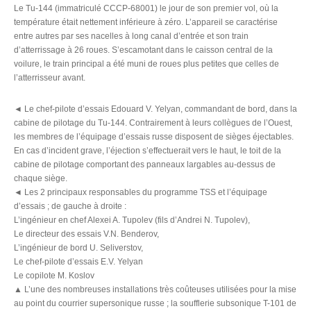
Le Tu-144 (immatriculé CCCP-68001) le jour de son premier vol, où la
température était nettement inférieure à zéro. L’appareil se caractérise
entre autres par ses nacelles à long canal d’entrée et son train
d’atterrissage à 26 roues. S’escamotant dans le caisson central de la
voilure, le train principal a été muni de roues plus petites que celles de
l’atterrisseur avant.
◄ Le chef-pilote d’essais Edouard V. Yelyan, commandant de bord, dans la
cabine de pilotage du Tu-144. Contrairement à leurs collègues de l’Ouest,
les membres de l’équipage d’essais russe disposent de sièges éjectables.
En cas d’incident grave, l’éjection s’effectuerait vers le haut, le toit de la
cabine de pilotage comportant des panneaux largables au-dessus de
chaque siège.
◄ Les 2 principaux responsables du programme TSS et l’équipage
d’essais ; de gauche à droite :
L’ingénieur en chef Alexei A. Tupolev (fils d’Andrei N. Tupolev),
Le directeur des essais V.N. Benderov,
L’ingénieur de bord U. Seliverstov,
Le chef-pilote d’essais E.V. Yelyan
Le copilote M. Koslov
▲ L’une des nombreuses installations très coûteuses utilisées pour la mise
au point du courrier supersonique russe ; la soufflerie subsonique T-101 de