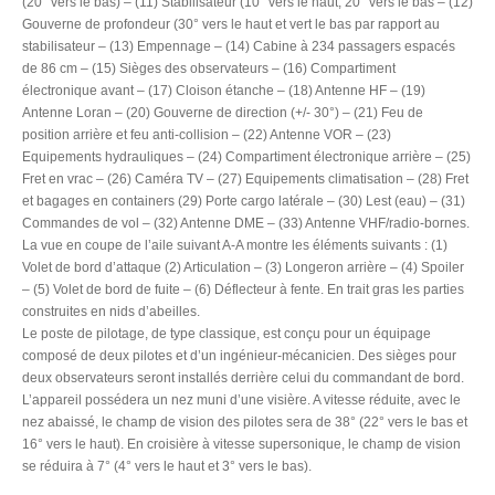
(20° vers le bas) – (11) Stabilisateur (10° vers le haut, 20° vers le bas – (12)
Gouverne de profondeur (30° vers le haut et vert le bas par rapport au
stabilisateur – (13) Empennage – (14) Cabine à 234 passagers espacés
de 86 cm – (15) Sièges des observateurs – (16) Compartiment
électronique avant – (17) Cloison étanche – (18) Antenne HF – (19)
Antenne Loran – (20) Gouverne de direction (+/- 30°) – (21) Feu de
position arrière et feu anti-collision – (22) Antenne VOR – (23)
Equipements hydrauliques – (24) Compartiment électronique arrière – (25)
Fret en vrac – (26) Caméra TV – (27) Equipements climatisation – (28) Fret
et bagages en containers (29) Porte cargo latérale – (30) Lest (eau) – (31)
Commandes de vol – (32) Antenne DME – (33) Antenne VHF/radio-bornes.
La vue en coupe de l’aile suivant A-A montre les éléments suivants : (1)
Volet de bord d’attaque (2) Articulation – (3) Longeron arrière – (4) Spoiler
– (5) Volet de bord de fuite – (6) Déflecteur à fente. En trait gras les parties
construites en nids d’abeilles.
Le poste de pilotage, de type classique, est conçu pour un équipage
composé de deux pilotes et d’un ingénieur-mécanicien. Des sièges pour
deux observateurs seront installés derrière celui du commandant de bord.
L’appareil possédera un nez muni d’une visière. A vitesse réduite, avec le
nez abaissé, le champ de vision des pilotes sera de 38° (22° vers le bas et
16° vers le haut). En croisière à vitesse supersonique, le champ de vision
se réduira à 7° (4° vers le haut et 3° vers le bas).