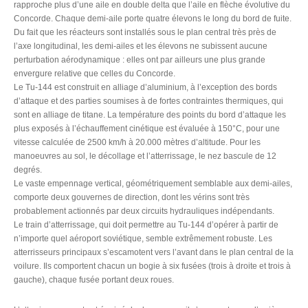
rapproche plus d’une aile en double delta que l’aile en flèche évolutive du
Concorde. Chaque demi-aile porte quatre élevons le long du bord de fuite.
Du fait que les réacteurs sont installés sous le plan central très près de
l’axe longitudinal, les demi-ailes et les élevons ne subissent aucune
perturbation aérodynamique : elles ont par ailleurs une plus grande
envergure relative que celles du Concorde.
Le Tu-144 est construit en alliage d’aluminium, à l’exception des bords
d’attaque et des parties soumises à de fortes contraintes thermiques, qui
sont en alliage de titane. La température des points du bord d’attaque les
plus exposés à l’échauffement cinétique est évaluée à 150°C, pour une
vitesse calculée de 2500 km/h à 20.000 mètres d’altitude. Pour les
manoeuvres au sol, le décollage et l’atterrissage, le nez bascule de 12
degrés.
Le vaste empennage vertical, géométriquement semblable aux demi-ailes,
comporte deux gouvernes de direction, dont les vérins sont très
probablement actionnés par deux circuits hydrauliques indépendants.
Le train d’atterrissage, qui doit permettre au Tu-144 d’opérer à partir de
n’importe quel aéroport soviétique, semble extrêmement robuste. Les
atterrisseurs principaux s’escamotent vers l’avant dans le plan central de la
voilure. Ils comportent chacun un bogie à six fusées (trois à droite et trois à
gauche), chaque fusée portant deux roues.