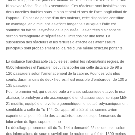
kilos avec réchauffe du flux secondaire. Ces réacteurs sont installés dans
deux nacelles doubles sous le plan central et près de l’axe longitudinal de
l’appareil. En cas de panne d’un des moteurs, cette disposition constitue
un avantage, en diminuant les efforts tangentiels auxquels l’aile est
soumise du fait de l’asymétrie de la poussée. Les entrées d’air sont de
section rectangulaire et séparées de l’intrados par une fente. La
suspension des réacteurs et les ferrures d’attache des atterrisseurs
principaux sont probablement solidaires d’une même structure portante.
La distance franchissable calculée est, selon les informations reçues, de
6500 kilomètres et l’appareil peut transporter sur cette distance de 98 à
120 passagers selon l’aménagement de la cabine. Pour des vols plus
courts, durant moins de deux heures, il est possible d’embarquer de 130 à
135 passagers.
Pour le premier vol, qui s’est déroulé à vitesse subsonique et avec le nez
abaissé, le prototype a été accompagné d’un chasseur supersonique MiG
21 modifié, équipé d’une voilure géométriquement et aérodynamiquement
semblable à celle du Tu-144. Cet appareil a été utilisé comme avion
expérimental pour l’étude des caractéristiques et des performances du
futur avion de ligne supersonique.
Le décollage proprement dit du Tu-144 a demandé 25 secondes et selon
des informations de source soviétique, le roulement a été de 1890 mètres.