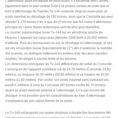
L’atterrisseur avant est équipé de deux roues, il s’escamote vers l’arrière,
également dans le plan central. Il est à ce propos curieux de noter que le
train d’atterrissage du Tupolev Tu-144 comporte vingt-six roues pour un
poids maximal au décollage de 150 tonnes, alors que le Concorde qui peut
décoller à 170 tonnes n’en à que dix (il est vrai que les roues d’atterrisseur
principal de l’avion franco-britannique sont de plus gros diamètre).
Le courrier supersonique russe Tu-144 sur un aérodrome proche de
Moscou. L’appareil est conçu pour atteindre 2500 km/h à 20.000 mètres
d’altitude. Pour les manoeuvres au sol, le décollage et l’atterrissage, le nez
est mis en position basse (basculement de 12°) afin d’améliorer la visibilité.
Sur la photo, on distingue nettement les entrées d’air des deux nacelles
doubles, les pièges à couche limite et les élevons.
Les dimensions principales du Tu-144 différent peu de celles du Concorde.
L’envergure de l’appareil soviétique est de 24,70 mètres (Concorde 25,60
mètres), sa longueur de 55 mètres (58,80 mètres) et sa hauteur de 10,50
mètres (11,60 mètres). Par contre, son poids maximal sans carburant est,
paraît-il, inférieur à celui du Concorde (60 tonnes contre 90,70 tonnes).
Quant au poids maximal autorisé à l’atterrissage, il n’a pas encore été
divulgué. Il est possible que les caractéristiques du train d’atterrissage
s’expliquent par une valeur élevée de ce poids.
Le Tu-144 est propulsé par quatre réacteurs à double flux Kousnetsov NK-
144 développant une poussée unitaire de 13.000 kilos à sec et de 17.500