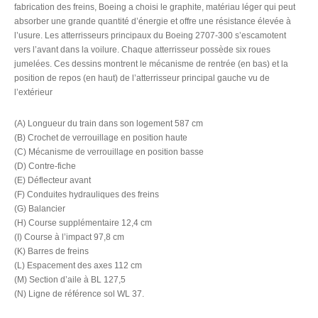
fabrication des freins, Boeing a choisi le graphite, matériau léger qui peut
absorber une grande quantité d’énergie et offre une résistance élevée à
l’usure. Les atterrisseurs principaux du Boeing 2707-300 s’escamotent
vers l’avant dans la voilure. Chaque atterrisseur possède six roues
jumelées. Ces dessins montrent le mécanisme de rentrée (en bas) et la
position de repos (en haut) de l’atterrisseur principal gauche vu de
l’extérieur
(A) Longueur du train dans son logement 587 cm
(B) Crochet de verrouillage en position haute
(C) Mécanisme de verrouillage en position basse
(D) Contre-fiche
(E) Déflecteur avant
(F) Conduites hydrauliques des freins
(G) Balancier
(H) Course supplémentaire 12,4 cm
(I) Course à l’impact 97,8 cm
(K) Barres de freins
(L) Espacement des axes 112 cm
(M) Section d’aile à BL 127,5
(N) Ligne de référence sol WL 37.