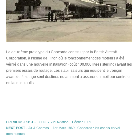
Le deuxième prototype du Concorde construit par la British Aircraft
Corporation, à l’usine de Filton où le fonctionnement des moteurs a été
vérifié dans une nouvelle installation (coût 400.000 livres sterling) avant les
premiers essais de roulage. Les stabilisateurs qui équipent le tronçon
avant du fuselage sont destinés notamment à assurer un meilleur contrôle
en lacet et roulis.
Navigation de l’article
Previous post:
PREVIOUS POST -
ECHOS Sud-Aviation – Février 1969
Next post:
NEXT POST -
Air & Cosmos – 1er Mars 1969 : Concorde : les essais en vol
commencent