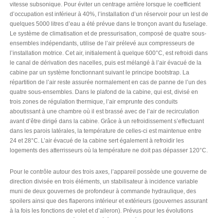
vitesse subsonique. Pour éviter un centrage arrière lorsque le coefficient
d’occupation est inférieur à 40%, l’installation d’un réservoir pour un lest de
quelques 5000 litres d’eau a été prévue dans le tronçon avant du fuselage.
Le système de climatisation et de pressurisation, composé de quatre sous-
ensembles indépendants, utilise de l’air prélevé aux compresseurs de
l’installation motrice. Cet air, initialement à quelque 600°C, est refroidi dans
le canal de dérivation des nacelles, puis est mélangé à l’air évacué de la
cabine par un système fonctionnant suivant le principe bootstrap. La
répartition de l’air reste assurée normalement en cas de panne de l’un des
quatre sous-ensembles. Dans le plafond de la cabine, qui est, divisé en
trois zones de régulation thermique, l’air emprunte des conduits
aboutissant à une chambre où il est brassé avec de l’air de recirculation
avant d’être dirigé dans la cabine. Grâce à un refroidissement s’effectuant
dans les parois latérales, la température de celles-ci est maintenue entre
24 et 28°C. L’air évacué de la cabine sert également à refroidir les
logements des atterrisseurs où la température ne doit pas dépasser 120°C.
Pour le contrôle autour des trois axes, l’appareil possède une gouverne de
direction divisée en trois éléments, un stabilisateur à incidence variable
muni de deux gouvernes de profondeur à commande hydraulique, des
spoilers ainsi que des flaperons intérieur et extérieurs (gouvernes assurant
à la fois les fonctions de volet et d’aileron). Prévus pour les évolutions