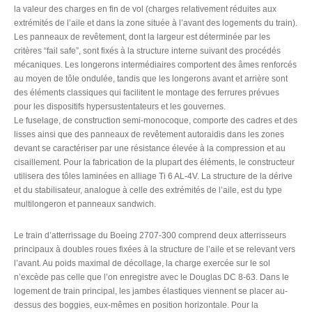
la valeur des charges en fin de vol (charges relativement réduites aux
extrémités de l’aile et dans la zone située à l’avant des logements du train).
Les panneaux de revêtement, dont la largeur est déterminée par les
critères “fail safe”, sont fixés à la structure interne suivant des procédés
mécaniques. Les longerons intermédiaires comportent des âmes renforcés
au moyen de tôle ondulée, tandis que les longerons avant et arrière sont
des éléments classiques qui facilitent le montage des ferrures prévues
pour les dispositifs hypersustentateurs et les gouvernes.
Le fuselage, de construction semi-monocoque, comporte des cadres et des
lisses ainsi que des panneaux de revêtement autoraidis dans les zones
devant se caractériser par une résistance élevée à la compression et au
cisaillement. Pour la fabrication de la plupart des éléments, le constructeur
utilisera des tôles laminées en alliage Ti 6 AL-4V. La structure de la dérive
et du stabilisateur, analogue à celle des extrémités de l’aile, est du type
multilongeron et panneaux sandwich.
Le train d’atterrissage du Boeing 2707-300 comprend deux atterrisseurs
principaux à doubles roues fixées à la structure de l’aile et se relevant vers
l’avant. Au poids maximal de décollage, la charge exercée sur le sol
n’excède pas celle que l’on enregistre avec le Douglas DC 8-63. Dans le
logement de train principal, les jambes élastiques viennent se placer au-
dessus des boggies, eux-mêmes en position horizontale. Pour la