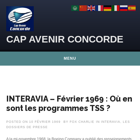
Skip to content
CAP AVENIR CONCORDE
MENU
INTERAVIA – Février 1969 : Où en
sont les programmes TSS ?
POSTED ON
10 FÉVRIER 1969
BY
FOX CHARLIE
IN
INTERAVIA
,
LES
DOSSIERS DE PRESSE
A la mi-novembre 1968, la Boeing Company a publié des renseignements