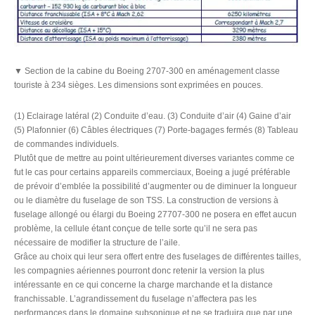
▼ Section de la cabine du Boeing 2707-300 en aménagement classe
touriste à 234 sièges. Les dimensions sont exprimées en pouces.
(1) Eclairage latéral (2) Conduite d’eau. (3) Conduite d’air (4) Gaine d’air
(5) Plafonnier (6) Câbles électriques (7) Porte-bagages fermés (8) Tableau
de commandes individuels.
Plutôt que de mettre au point ultérieurement diverses variantes comme ce
fut le cas pour certains appareils commerciaux, Boeing a jugé préférable
de prévoir d’emblée la possibilité d’augmenter ou de diminuer la longueur
ou le diamètre du fuselage de son TSS. La construction de versions à
fuselage allongé ou élargi du Boeing 27707-300 ne posera en effet aucun
problème, la cellule étant conçue de telle sorte qu’il ne sera pas
nécessaire de modifier la structure de l’aile.
Grâce au choix qui leur sera offert entre des fuselages de différentes tailles,
les compagnies aériennes pourront donc retenir la version la plus
intéressante en ce qui concerne la charge marchande et la distance
franchissable. L’agrandissement du fuselage n’affectera pas les
performances dans le domaine subsonique et ne se traduira que par une