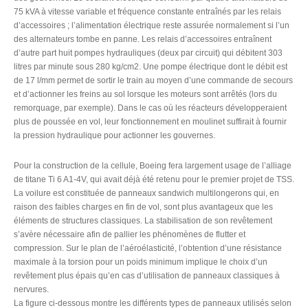
75 kVA à vitesse variable et fréquence constante entraînés par les relais
d’accessoires ; l’alimentation électrique reste assurée normalement si l’un
des alternateurs tombe en panne. Les relais d’accessoires entraînent
d’autre part huit pompes hydrauliques (deux par circuit) qui débitent 303
litres par minute sous 280 kg/cm2. Une pompe électrique dont le débit est
de 17 l/mm permet de sortir le train au moyen d’une commande de secours
et d’actionner les freins au sol lorsque les moteurs sont arrêtés (lors du
remorquage, par exemple). Dans le cas où les réacteurs développeraient
plus de poussée en vol, leur fonctionnement en moulinet suffirait à fournir
la pression hydraulique pour actionner les gouvernes.
Pour la construction de la cellule, Boeing fera largement usage de l’alliage
de titane Ti 6 A1-4V, qui avait déjà été retenu pour le premier projet de TSS.
La voilure est constituée de panneaux sandwich multilongerons qui, en
raison des faibles charges en fin de vol, sont plus avantageux que les
éléments de structures classiques. La stabilisation de son revêtement
s’avère nécessaire afin de pallier les phénomènes de flutter et
compression. Sur le plan de l’aéroélasticité, l’obtention d’une résistance
maximale à la torsion pour un poids minimum implique le choix d’un
revêtement plus épais qu’en cas d’utilisation de panneaux classiques à
nervures.
La figure ci-dessous montre les différents types de panneaux utilisés selon