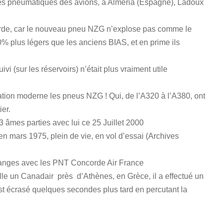
 les pneumatiques des avions, à Alméria (Espagne), Ladoux
orde, car le nouveau pneu NZG n’explose pas comme le
% plus légers que les anciens BIAS, et en prime ils
vi (sur les réservoirs) n’était plus vraiment utile
ation moderne les pneus NZG ! Qui, de l’A320 à l’A380, ont
ier.
mes parties avec lui ce 25 Juillet 2000
 mars 1975, plein de vie, en vol d’essai (Archives
changes avec les PNT Concorde Air France
le un Canadair près d’Athènes, en Grèce, il a effectué un
’est écrasé quelques secondes plus tard en percutant la