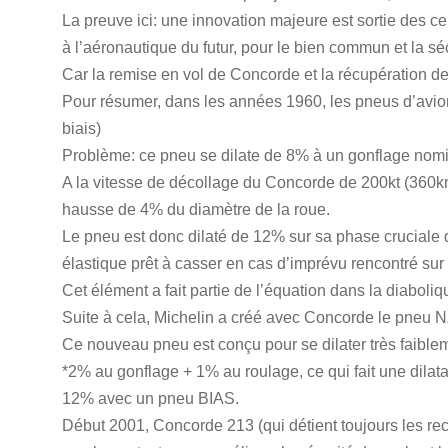
La preuve ici: une innovation majeure est sortie des c
à l’aéronautique du futur, pour le bien commun et la séc
Car la remise en vol de Concorde et la récupération de 
Pour résumer, dans les années 1960, les pneus d’avion
biais)
Problème: ce pneu se dilate de 8% à un gonflage nomi
A la vitesse de décollage du Concorde de 200kt (360km
hausse de 4% du diamètre de la roue.
Le pneu est donc dilaté de 12% sur sa phase cruciale 
élastique prêt à casser en cas d’imprévu rencontré sur 
Cet élément a fait partie de l’équation dans la diaboliq
Suite à cela, Michelin a créé avec Concorde le pneu 
Ce nouveau pneu est conçu pour se dilater très faible
*2% au gonflage + 1% au roulage, ce qui fait une dila
12% avec un pneu BIAS.
Début 2001, Concorde 213 (qui détient toujours les re