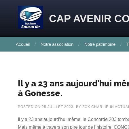
Skip to content
CAP AVENIR C
Accueil
Notre association
Notre patrimoine
T
Il y a 23 ans aujourd’hui 
à Gonesse.
POSTED ON
25 JUILLET 2023
BY
FOX CHARLIE
IN
ACTUA
Il y a 23 ans aujourd’hui même, le Concorde 203 tomb
Mais même à travers son pire jour de l’histoire, CONC