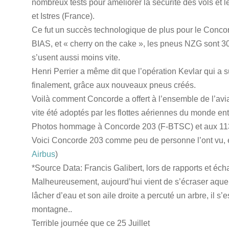
nombreux tests pour améliorer la sécurité des vols et
et Istres (France).
Ce fut un succès technologique de plus pour le Conc
BIAS, et « cherry on the cake », les pneus NZG sont 30
s’usent aussi moins vite.
Henri Perrier a même dit que l’opération Kevlar qui a sui
finalement, grâce aux nouveaux pneus créés.
Voilà comment Concorde a offert à l’ensemble de l’avi
vite été adoptés par les flottes aériennes du monde ent
Photos hommage à Concorde 203 (F-BTSC) et aux 113 â
Voici Concorde 203 comme peu de personne l’ont vu, en
Airbus
)
*Source Data: Francis Galibert, lors de rapports et é
Malheureusement, aujourd’hui vient de s’écraser aquel
lâcher d’eau et son aile droite a percuté un arbre, il s
montagne..
Terrible journée que ce 25 Juillet