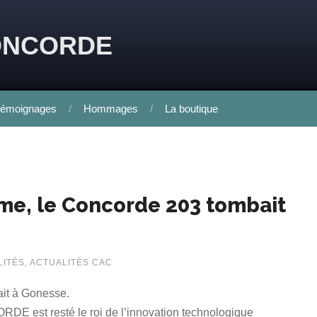
ONCORDE
émoignages
Hommages
La boutique
même, le Concorde 203 tombait
LITÉS
,
ACTUALITÉS CAC
ait à Gonesse.
ORDE est resté le roi de l’innovation technologique