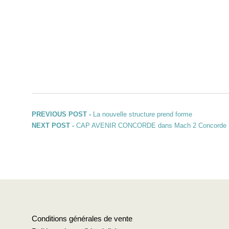
Navigation de l’article
Previous post:
PREVIOUS POST -
La nouvelle structure prend forme
Next post:
NEXT POST -
CAP AVENIR CONCORDE dans Mach 2 Concorde 
Conditions générales de vente