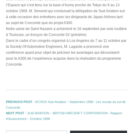
l’Espace qui s’est tenu sur la base d’Iruma proche de Tokyo du 9 au 13
octobre 1968. M. Simonet qui conduisait la délégation de Sud Aviation eut
à cette occasion des entretiens avec les dirigeants de Japan Airlines tant
au sujet de Concorde que du projet A300.
Notre usine de Saint Nazaire a acheminé le 16 septembre par voie routière
à Toulouse, un tronçon de Concorde 02 (présérie).
Dans le cadre d’un congrès organisé à Los Angeles du 7 au 11 octobre par
la Society Of Automotive Engineers, M. Lagarde a prononcé une
conférence ayant pour objet de préciser les avantages qui découlaient
pour le A300 de l‘expérience acquise dans la réalisation du programme
Concorde.
Navigation de l’article
Previous post:
PREVIOUS POST -
ECHOS Sud-Aviation – Septembre 1968 : Les essais au sol de
Concorde
Next post:
NEXT POST -
SUD AVIATION – BRITISH AIRCRAFT CORPORATION : Rapport
d’Avancement – Octobre 1968
Saisissez votre adresse e-mail…