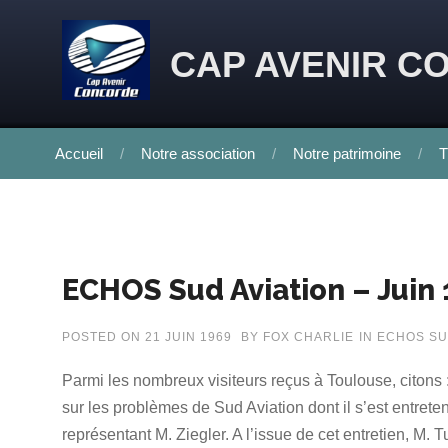
Skip to content
CAP AVENIR C
Accueil
Notre association
Notre patrimoine
T
ECHOS Sud Aviation – Juin
POSTED ON
21 JUIN 1969
BY
FOX CHARLIE
IN
ECHOS SU
Parmi les nombreux visiteurs reçus à Toulouse, citons 
sur les problèmes de Sud Aviation dont il s’est entret
représentant M. Ziegler. A l’issue de cet entretien, M.