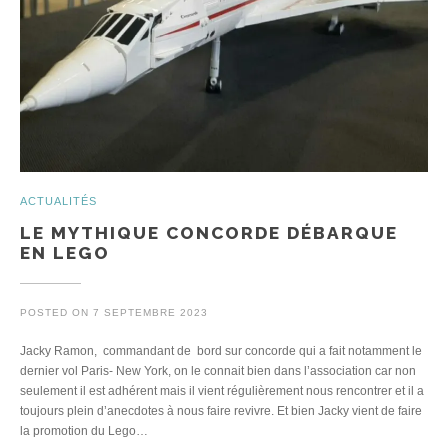
ACTUALITÉS
LE MYTHIQUE CONCORDE DÉBARQUE
EN LEGO
POSTED ON
7 SEPTEMBRE 2023
Jacky Ramon, commandant de bord sur concorde qui a fait notamment le
dernier vol Paris- New York, on le connait bien dans l’association car non
seulement il est adhérent mais il vient régulièrement nous rencontrer et il a
toujours plein d’anecdotes à nous faire revivre. Et bien Jacky vient de faire
la promotion du Lego…