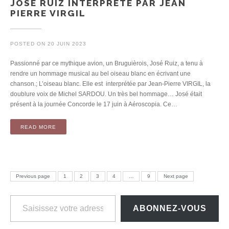
JOSÉ RUIZ INTERPRÉTÉ PAR JEAN
PIERRE VIRGIL
POSTED ON
20 JUIN 2023
Passionné par ce mythique avion, un Bruguièrois, José Ruiz, a tenu à
rendre un hommage musical au bel oiseau blanc en écrivant une
chanson.; L’oiseau blanc. Elle est interprétée par Jean-Pierre VIRGIL, la
doublure voix de Michel SARDOU. Un très bel hommage… José était
présent à la journée Concorde le 17 juin à Aéroscopia. Ce…
READ MORE
Pagination des publications
PAGE
PAGE
PAGE
PAGE
PAGE
Previous page
1
2
3
4
…
9
Next page
Saisissez votre adresse e-mail…
ABONNEZ-VOUS