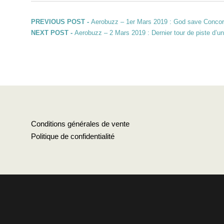
Navigation de l’article
Previous post:
PREVIOUS POST -
Aerobuzz – 1er Mars 2019 : God save Concor
Next post:
NEXT POST -
Aerobuzz – 2 Mars 2019 : Dernier tour de piste d’u
Conditions générales de vente
Politique de confidentialité