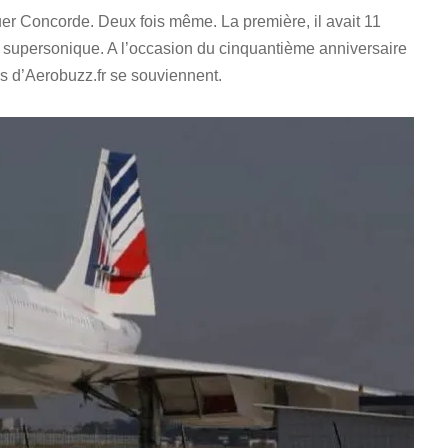
uer Concorde. Deux fois même. La première, il avait 11
le supersonique. A l’occasion du cinquantième anniversaire
es d’Aerobuzz.fr se souviennent.