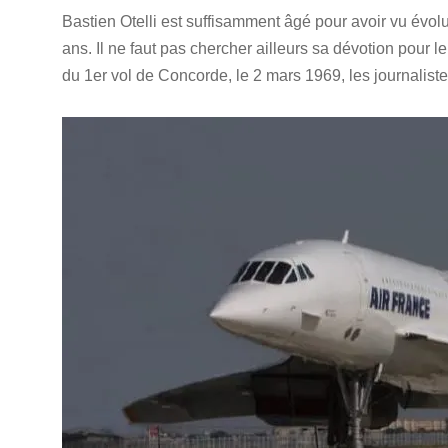
Bastien Otelli est suffisamment âgé pour avoir vu évol
ans. Il ne faut pas chercher ailleurs sa dévotion pour 
du 1er vol de Concorde, le 2 mars 1969, les journalist