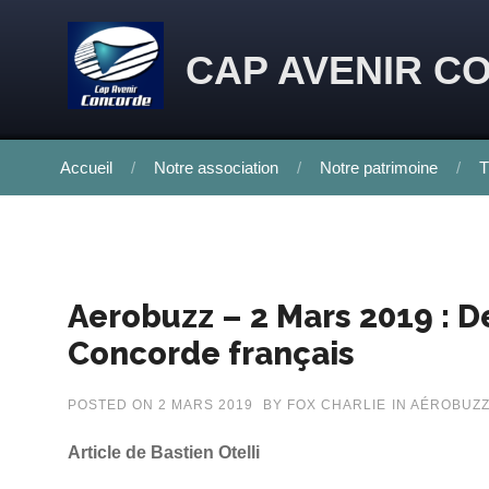
Skip to content
CAP AVENIR C
Accueil
Notre association
Notre patrimoine
T
Aerobuzz – 2 Mars 2019 : De
Concorde français
POSTED ON
2 MARS 2019
BY
FOX CHARLIE
IN
AÉROBUZ
Article de Bastien Otelli