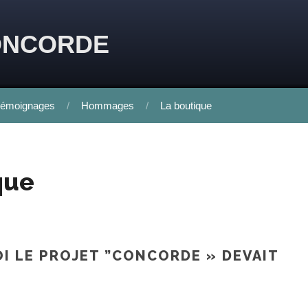
ONCORDE
émoignages
Hommages
La boutique
que
OI LE PROJET ”CONCORDE » DEVAIT