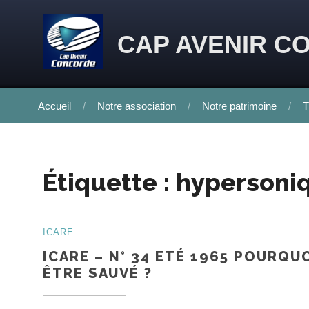
Skip to content
CAP AVENIR C
Accueil
Notre association
Notre patrimoine
T
Étiquette :
hypersoni
ICARE
ICARE – N° 34 ETÉ 1965 POURQU
ÊTRE SAUVÉ ?