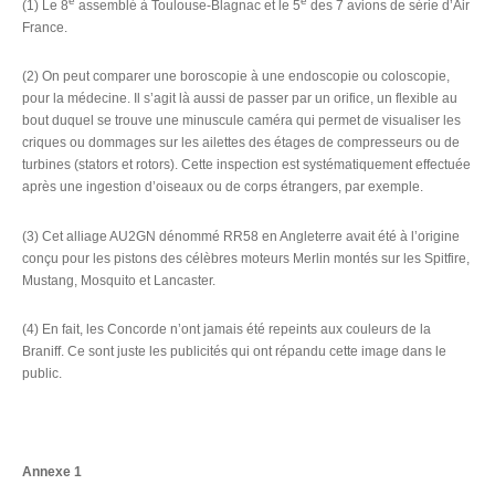
e
e
(1) Le 8
assemblé à Toulouse-Blagnac et le 5
des 7 avions de série d’Air
France.
(2) On peut comparer une boroscopie à une endoscopie ou coloscopie,
pour la médecine. Il s’agit là aussi de passer par un orifice, un flexible au
bout duquel se trouve une minuscule caméra qui permet de visualiser les
criques ou dommages sur les ailettes des étages de compresseurs ou de
turbines (stators et rotors). Cette inspection est systématiquement effectuée
après une ingestion d’oiseaux ou de corps étrangers, par exemple.
(3) Cet alliage AU2GN dénommé RR58 en Angleterre avait été à l’origine
conçu pour les pistons des célèbres moteurs Merlin montés sur les Spitfire,
Mustang, Mosquito et Lancaster.
(4) En fait, les Concorde n’ont jamais été repeints aux couleurs de la
Braniff. Ce sont juste les publicités qui ont répandu cette image dans le
public.
Annexe 1