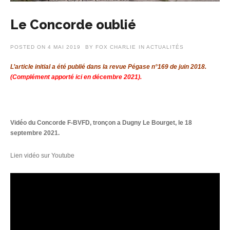
Le Concorde oublié
POSTED ON
4 MAI 2019
BY
FOX CHARLIE
IN
ACTUALITÉS
L’article initial a été publié dans la revue Pégase n°169 de juin 2018.
(Complément apporté ici en décembre 2021).
Vidéo du Concorde F-BVFD, tronçon a Dugny Le Bourget, le 18
septembre 2021.
Lien vidéo sur Youtube