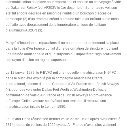
d’immobilisation sur place pour réparations et ensuite un convoyage à vide
de Dakar sur Roissy (vol AF303V le 1er décembre). Sur un autre vol, son
état fut encore dégradé en raison de l’oubli d’un bouchon d’accès de
boroscope (2) d’un réacteur créant alors une fuite d’air brûlant sur le métal
de l’aile avec dépassement de la température critique de l’alliage
d’aluminium AU2GN (3).
Malgré d’importantes réparations, il ne put reprendre pleinement sa place
dans la flotte d’Air France du fait d’une déformation de structure induisant
une trainée additionnelle et d’un surpoids qui impactèrent significativement
son rayon d’action en régime supersonique.
Le 12 janvier 1979, le F-BVFD prit une nouvelle immatriculation N-94FD
dans le but d’être exploité par la compagnie américaine Braniff
International, comme d’autres Concorde d’Air France et de British Airways
(4), pour des vols entre Dallas-Fort Worth et Washington-Dulles, en
continuation de vols d’Air France et de British Airways en provenance
d’Europe. Cette aventure se révélant non rentable, il retrouva son
immatriculation initiale le 1er juin 1980.
Le Foxtrot-Delta réalisa son dernier vol le 27 mai 1982 après avoir effectué
5814 heures de vol lors de 1929 cycles. Air France n’avait plus vraiment