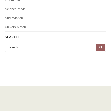
Les médias
Science et vie
Sud aviation
Univers Match
SEARCH
Search for:
SEA