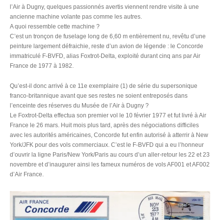
l’Air à Dugny, quelques passionnés avertis viennent rendre visite à une
ancienne machine volante pas comme les autres.
A quoi ressemble cette machine ?
C’est un tronçon de fuselage long de 6,60 m entièrement nu, revêtu d’une
peinture largement défraichie, reste d’un avion de légende : le Concorde
immatriculé F-BVFD, alias Foxtrot-Delta, exploité durant cinq ans par Air
France de 1977 à 1982.
Qu’est-il donc arrivé à ce 11e exemplaire (1) de série du supersonique
franco-britannique avant que ses restes ne soient entreposés dans
l’enceinte des réserves du Musée de l’Air à Dugny ?
Le Foxtrot-Delta effectua son premier vol le 10 février 1977 et fut livré à Air
France le 26 mars. Huit mois plus tard, après des négociations difficiles
avec les autorités américaines, Concorde fut enfin autorisé à atterrir à New
York/JFK pour des vols commerciaux. C’est le F-BVFD qui a eu l’honneur
d’ouvrir la ligne Paris/New York/Paris au cours d’un aller-retour les 22 et 23
novembre et d’inaugurer ainsi les fameux numéros de vols AF001 et AF002
d’Air France.