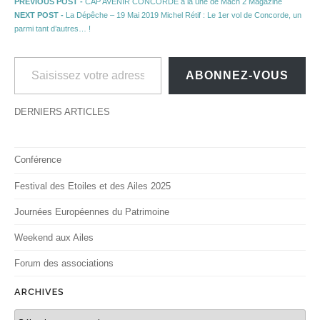
Navigation de l’article
Previous post:
PREVIOUS POST -
CAP AVENIR CONCORDE à la une de Mach 2 Magazine
Next post:
NEXT POST -
La Dépêche – 19 Mai 2019 Michel Rétif : Le 1er vol de Concorde, un
parmi tant d’autres… !
Saisissez votre adresse e-mail…
ABONNEZ-VOUS
DERNIERS ARTICLES
Conférence
Festival des Etoiles et des Ailes 2025
Journées Européennes du Patrimoine
Weekend aux Ailes
Forum des associations
ARCHIVES
Archives