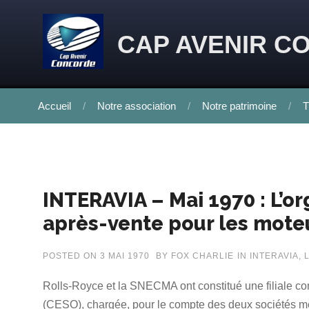
Skip to content
CAP AVENIR C
Accueil
Notre association
Notre patrimoine
T
INTERAVIA – Mai 1970 : L’or
après-vente pour les mote
POSTED ON
3 MAI 1970
BY
FOX CHARLIE
IN
INTERAVIA
,
Rolls-Royce et la SNECMA ont constitué une filiale c
(CESO), chargée, pour le compte des deux sociétés mèr