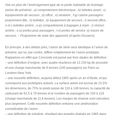
Vue en plan de l’aménagement type de la partie habitable du fuselage
(avion de présérie) ; a) comportement électronique ; b) toilettes avant ; c)
équipements de secours ; d) office ; e) vestiaire ; f-g) cabine passagers
proprement dite ; h) toilettes ; k) équipement de secours ; l) second office ;
n-m ) toilettes arrière ; o-p) compartiments à bagages à main ; r) cloison
arrière ; s-u) portes pour passagers ; t-v) portes de service ;x) issues de
secours. – Programme de sotie des appareils (d’après Docaero).
En principe, à des détails près, l’avion de série sera identique à l’avion de
présérie, qui lui, par contre, diffère notablement de l’avion prototype.
Rappelons en effet que Concorde est passé par trois stades de définition :
– une définition d’origine, avec quatre réacteurs de 13.150 kg de poussée
et une charge marchande de 9 tonnes (100 passagers) sur Paris ou
Londres-New York.
– une nouvelle définition, acquise début 1965 après un an d’étude, et qui
correspond aux prototypes actuels. La surface alaire est accrue de 15,5%
les dimensions, de 75% le poids passe de 118 à 148 tonnes, la capacité de
carburant de 62,5 à 79 tonnes et le nombre de passagers de 100 à 118
(charge marchande de 11,8 tonnes). Les marges de réserve sont calculées
plus largement. Cette nouvelle définition entraine une amélioration
considérable de l’avion :
– une définition de présérie, résultant des progrès réalisés en 1965 dans