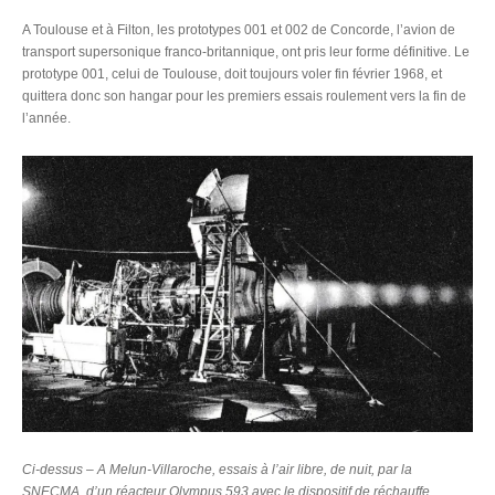
A Toulouse et à Filton, les prototypes 001 et 002 de Concorde, l’avion de
transport supersonique franco-britannique, ont pris leur forme définitive. Le
prototype 001, celui de Toulouse, doit toujours voler fin février 1968, et
quittera donc son hangar pour les premiers essais roulement vers la fin de
l’année.
Ci-dessus – A Melun-Villaroche, essais à l’air libre, de nuit, par la
SNECMA, d’un réacteur Olympus 593 avec le dispositif de réchauffe