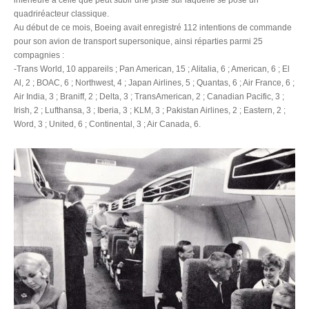
inférieure à celle que peut subir une piste sur laquelle se pose un
quadriréacteur classique.
Au début de ce mois, Boeing avait enregistré 112 intentions de commande
pour son avion de transport supersonique, ainsi réparties parmi 25
compagnies :
-Trans World, 10 appareils ; Pan American, 15 ; Alitalia, 6 ; American, 6 ; El
Al, 2 ; BOAC, 6 ; Northwest, 4 ; Japan Airlines, 5 ; Quantas, 6 ; Air France, 6 ;
Air India, 3 ; Braniff, 2 ; Delta, 3 ; TransAmerican, 2 ; Canadian Pacific, 3 ;
Irish, 2 ; Lufthansa, 3 ; Iberia, 3 ; KLM, 3 ; Pakistan Airlines, 2 ; Eastern, 2 ;
Word, 3 ; United, 6 ; Continental, 3 ; Air Canada, 6.