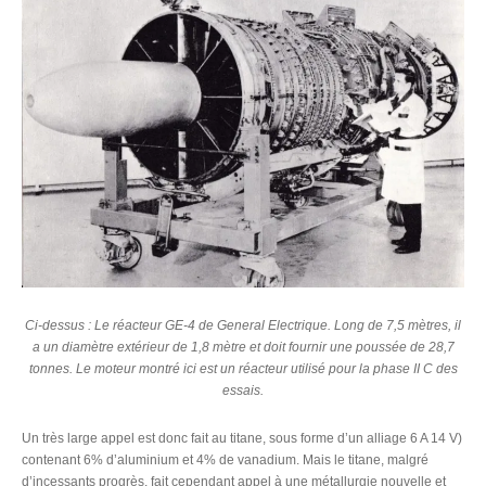
Ci-dessus : Le réacteur GE-4 de General Electrique. Long de 7,5 mètres, il
a un diamètre extérieur de 1,8 mètre et doit fournir une poussée de 28,7
tonnes. Le moteur montré ici est un réacteur utilisé pour la phase II C des
essais.
Un très large appel est donc fait au titane, sous forme d’un alliage 6 A 14 V)
contenant 6% d’aluminium et 4% de vanadium. Mais le titane, malgré
d’incessants progrès, fait cependant appel à une métallurgie nouvelle et