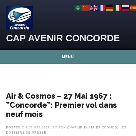
Skip to content
CAP AVENIR CONCORDE
MENU
Air & Cosmos – 27 Mai 1967 :
”Concorde”: Premier vol dans
neuf mois
POSTED ON
15 MAI 1967
BY
FOX CHARLIE
IN
AIR ET COSMOS
,
LES
DOSSIERS DE PRESSE