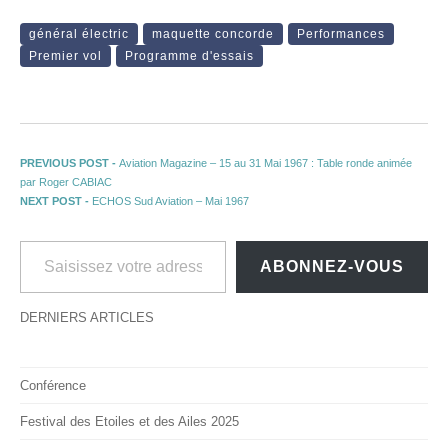
général électric
maquette concorde
Performances
Premier vol
Programme d'essais
Navigation de l’article
Previous post:
PREVIOUS POST -
Aviation Magazine – 15 au 31 Mai 1967 : Table ronde animée
par Roger CABIAC
Next post:
NEXT POST -
ECHOS Sud Aviation – Mai 1967
Saisissez votre adresse e-mail…
ABONNEZ-VOUS
DERNIERS ARTICLES
Conférence
Festival des Etoiles et des Ailes 2025