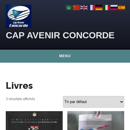
Skip to content
CAP AVENIR CONCORDE
MENU
Livres
3 résultats affichés